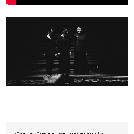
«Туган тел» Эльмира Низамова – неспешный и