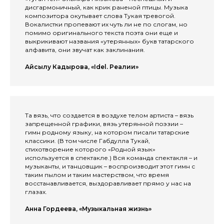
дисгармоничный, как крик раненой птицы. Музыка
композитора окутывает слова Тукая тревогой.
Вокалистки пропевают их чуть ли не по слогам, но
помимо оригинального текста поэта они еще и
выкрикивают названия «утерянных» букв татарского
алфавита, они звучат как заклинания.
Айсылу Кадырова, «Idel. Реалии»
Та вязь, что создается в воздухе телом артиста – вязь
запрещенной графики, вязь утерянной поэзии –
гимн родному языку, на котором писали татарские
классики. (В том числе Габдулла Тукай,
стихотворение которого «Родной язык»
используется в спектакле.) Вся команда спектакля – и
музыканты, и танцовщик – воспроизводит этот гимн с
таким пылом и таким мастерством, что время
восстанавливается, выздоравливает прямо у нас на
глазах.
Анна Гордеева, «Музыкальная жизнь»