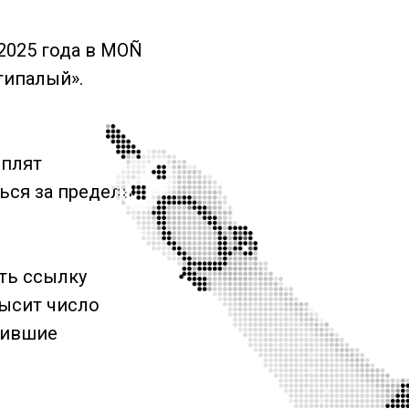
2025 года в MOÑ
типалый».
ыплят
ься за пределы
ть ссылку
высит число
мившие