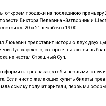
ы откроем продажи на последнюю премьеру 
 повести Виктора Пелевина «Затворник и Шес
остоятся 20 и 21 декабря в 19:00.
л Люкевич представит историю двух двух ц
мени Луначарского, которые пытаются выбрат
ока не настал Страшный Суп.
 оформить предзаказ, чтобы первыми получи
ета. Если число желающих купить билеты пре
начала ссылку получат зрители, первыми офор