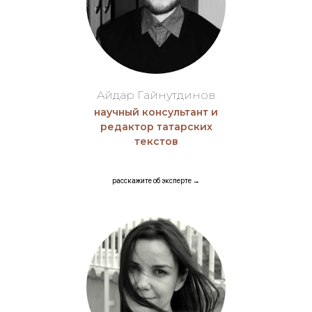
Айдар Гайнутдинов
научный консультант и
редактор татарских
текстов
расскажите об эксп ерте →