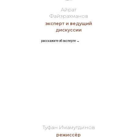
Айрат
Файзрахманов
эксперт и ведущий
дискуссии
расскажите об эксперте →
Туфан Имамутдинов
режиссёр