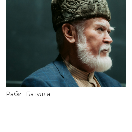
Рабит Батулла