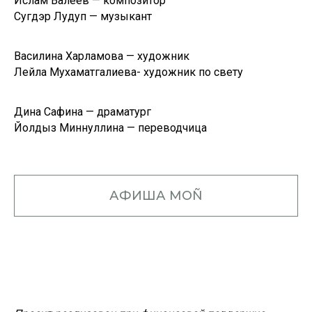
Ислам Валеев — композитор
Сугдэр Лудуп — музыкант
Василина Харламова — художник
Лейла Мухаматгалиева- художник по свету
Дина Сафина — драматург
Йолдыз Миннуллина — переводчица
АФИША MOÑ