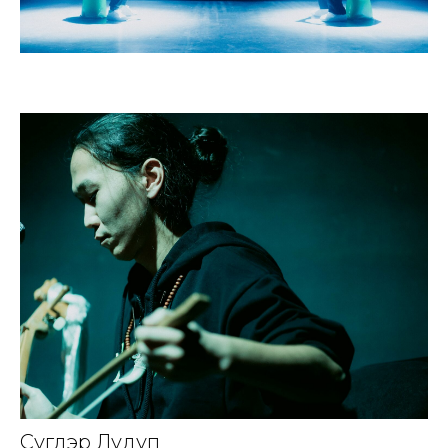
Сугдэр Лудуп