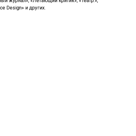
ый журнал», «Летающий критик», «Театр.»,
ce Design» и других.