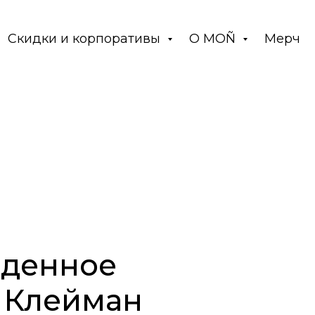
Скидки и корпоративы
О MOÑ
Мерч
иденное
 Клейман