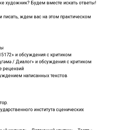
же художник? Будем вместе искать ответы!
и писать, ждем вас на этом практическом
пы
«15172» и обсуждения с критиком
Әңгәмә / Диалог» и обсуждения с критиком
ие рецензий
бсуждением написанных текстов
тор.
сударственного института сценических