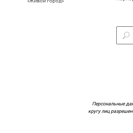
«Живой город»
Персональные дан
кругу лиц разреше