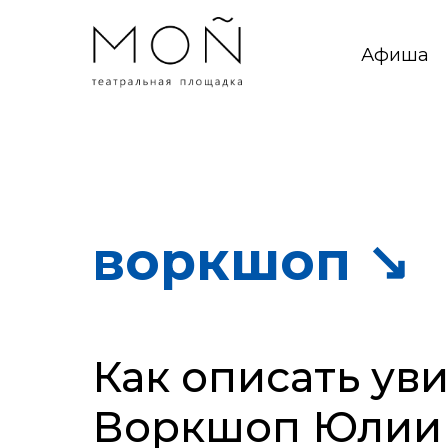
Афиша
воркшоп ↘
Как описать ув
Воркшоп Юлии