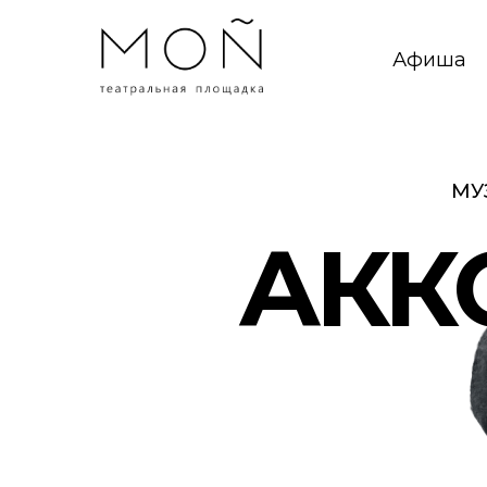
Афиша
МУ
АКК